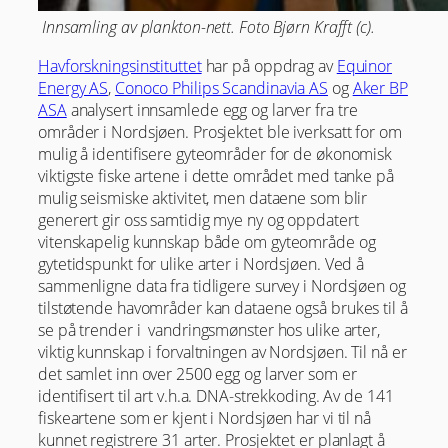
Innsamling av plankton-nett. Foto Bjørn Krafft (c).
Havforskningsinstituttet
har på oppdrag av
Equinor
Energy AS
,
Conoco Philips Scandinavia AS
og
Aker BP
ASA
analysert innsamlede egg og larver fra tre
områder i Nordsjøen. Prosjektet ble iverksatt for om
mulig å identifisere gyteområder for de økonomisk
viktigste fiske artene i dette området med tanke på
mulig seismiske aktivitet, men dataene som blir
generert gir oss samtidig mye ny og oppdatert
vitenskapelig kunnskap både om gyteområde og
gytetidspunkt for ulike arter i Nordsjøen. Ved å
sammenligne data fra tidligere survey i Nordsjøen og
tilstøtende havområder kan dataene også brukes til å
se på trender i vandringsmønster hos ulike arter,
viktig kunnskap i forvaltningen av Nordsjøen. Til nå er
det samlet inn over 2500 egg og larver som er
identifisert til art v.h.a. DNA-strekkoding. Av de 141
fiskeartene som er kjent i Nordsjøen har vi til nå
kunnet registrere 31 arter. Prosjektet er planlagt å