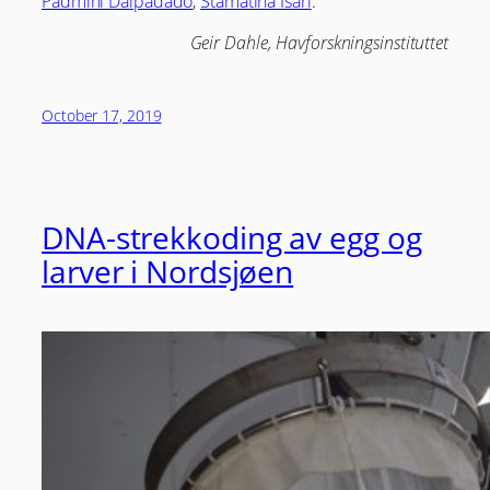
Padmini Dalpadado
,
Stamatina Isari
.
Geir Dahle, Havforskningsinstituttet
October 17, 2019
DNA-strekkoding av egg og
larver i Nordsjøen