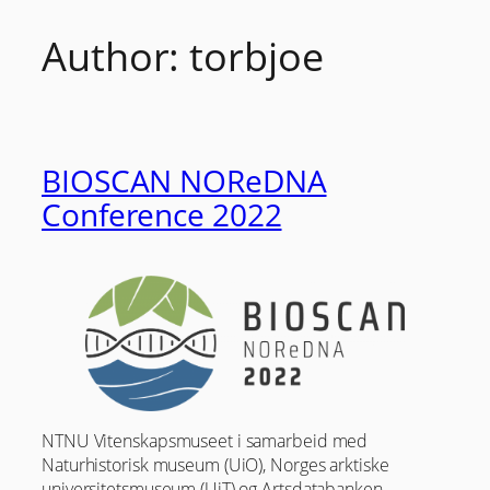
Author:
torbjoe
Skip
to
content
BIOSCAN NOReDNA
Conference 2022
NTNU Vitenskapsmuseet i samarbeid med
Naturhistorisk museum (UiO), Norges arktiske
universitetsmuseum (UiT) og Artsdatabanken