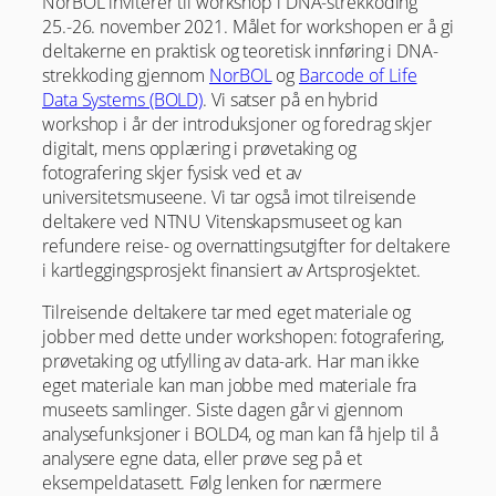
NorBOL inviterer til workshop i DNA-strekkoding
25.-26. november 2021. Målet for workshopen er å gi
deltakerne en praktisk og teoretisk innføring i DNA-
strekkoding gjennom
NorBOL
og
Barcode of Life
Data Systems (BOLD)
. Vi satser på en hybrid
workshop i år der introduksjoner og foredrag skjer
digitalt, mens opplæring i prøvetaking og
fotografering skjer fysisk ved et av
universitetsmuseene. Vi tar også imot tilreisende
deltakere ved NTNU Vitenskapsmuseet og kan
refundere reise- og overnattingsutgifter for deltakere
i kartleggingsprosjekt finansiert av Artsprosjektet.
Tilreisende deltakere tar med eget materiale og
jobber med dette under workshopen: fotografering,
prøvetaking og utfylling av data-ark. Har man ikke
eget materiale kan man jobbe med materiale fra
museets samlinger. Siste dagen går vi gjennom
analysefunksjoner i BOLD4, og man kan få hjelp til å
analysere egne data, eller prøve seg på et
eksempeldatasett. Følg lenken for nærmere