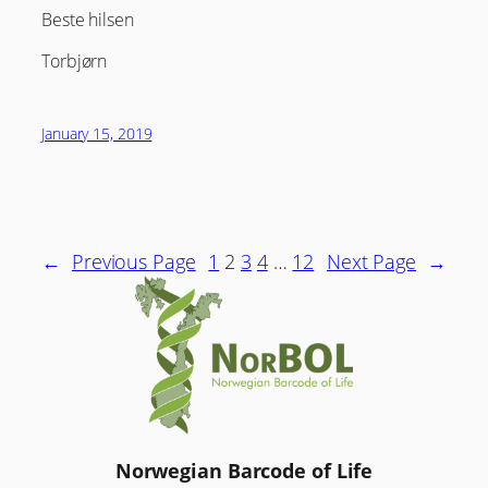
Beste hilsen
Torbjørn
January 15, 2019
←
Previous Page
1
2
3
4
…
12
Next Page
→
Norwegian Barcode of Life