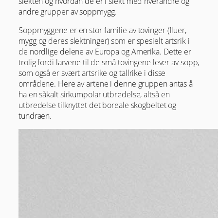
slekten og hvordan de er i slekt med hverandre og
andre grupper av soppmygg.
Soppmyggene er en stor familie av tovinger (fluer,
mygg og deres slektninger) som er spesielt artsrik i
de nordlige delene av Europa og Amerika. Dette er
trolig fordi larvene til de små tovingene lever av sopp,
som også er svært artsrike og tallrike i disse
områdene. Flere av artene i denne gruppen antas å
ha en såkalt sirkumpolar utbredelse, altså en
utbredelse tilknyttet det boreale skogbeltet og
tundraen.