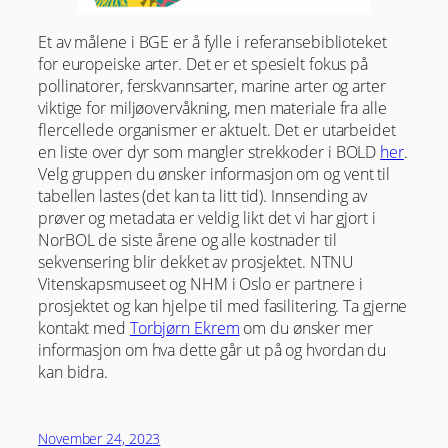
Et av målene i BGE er å fylle i referansebiblioteket
for europeiske arter. Det er et spesielt fokus på
pollinatorer, ferskvannsarter, marine arter og arter
viktige for miljøovervåkning, men materiale fra alle
flercellede organismer er aktuelt. Det er utarbeidet
en liste over dyr som mangler strekkoder i BOLD
her
.
Velg gruppen du ønsker informasjon om og vent til
tabellen lastes (det kan ta litt tid). Innsending av
prøver og metadata er veldig likt det vi har gjort i
NorBOL de siste årene og alle kostnader til
sekvensering blir dekket av prosjektet. NTNU
Vitenskapsmuseet og NHM i Oslo er partnere i
prosjektet og kan hjelpe til med fasilitering. Ta gjerne
kontakt med
Torbjørn Ekrem
om du ønsker mer
informasjon om hva dette går ut på og hvordan du
kan bidra.
November 24, 2023