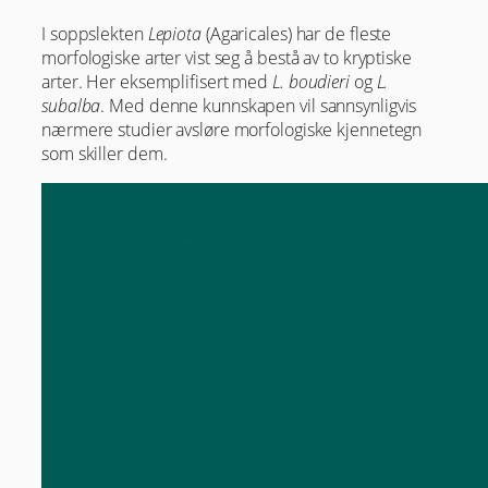
I soppslekten
Lepiota
(Agaricales) har de fleste
morfologiske arter vist seg å bestå av to kryptiske
arter. Her eksemplifisert med
L. boudieri
og
L.
subalba
. Med denne kunnskapen vil sannsynligvis
nærmere studier avsløre morfologiske kjennetegn
som skiller dem.