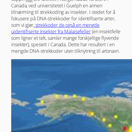
Canada, ved universitetet i Guelph en annen
tilnærming til strekkoding av insekter. I stedet for å
fokusere på DNA-strekkoder for identifiserte arter,
som vi gjør,
strekkoder de også en mengde
uidentifiserte insekter fra Malaisefeller
(en insektfelle
som ligner et telt, samler mange forskjellige flyvende
insekter), spesielt i Canada. Dette har resultert i en
mengde DNA-strekkoder uten tilknytning til artsnavn.