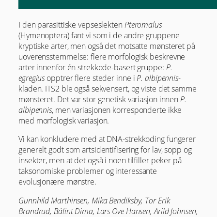
I den parasittiske vepseslekten
Pteromalus
(Hymenoptera) fant vi som i de andre gruppene
kryptiske arter, men også det motsatte mønsteret på
uoverensstemmelse: flere morfologisk beskrevne
arter innenfor én strekkode-basert gruppe:
P.
egregius
opptrer flere steder inne i
P. albipennis
-
kladen. ITS2 ble også sekvensert, og viste det samme
mønsteret. Det var stor genetisk variasjon innen
P.
albipennis
, men variasjonen korresponderte ikke
med morfologisk variasjon.
Vi kan konkludere med at DNA-strekkoding fungerer
generelt godt som artsidentifisering for lav, sopp og
insekter, men at det også i noen tilfiller peker på
taksonomiske problemer og interessante
evolusjonære mønstre.
Gunnhild Marthinsen, Mika Bendiksby, Tor Erik
Brandrud, Bálint Dima, Lars Ove Hansen, Arild Johnsen,