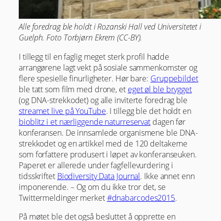
Alle foredrag ble holdt i Rozanski Hall ved Universitetet i
Guelph. Foto Torbjørn Ekrem (CC-BY).
I tillegg til en faglig meget sterk profil hadde
arrangørene lagt vekt på sosiale sammenkomster og
flere spesielle finurligheter. Hør bare:
Gruppebildet
ble tatt som film med drone, et
eget øl ble brygget
(og DNA-strekkodet) og alle inviterte foredrag ble
streamet live på YouTube
. I tillegg ble det holdt en
bioblitz i et nærliggende naturreservat
dagen før
konferansen. De innsamlede organismene ble DNA-
strekkodet og en artikkel med de 120 deltakerne
som forfattere produsert i løpet av konferanseuken.
Paperet er allerede under fagfellevurdering i
tidsskriftet
Biodiversity Data Journal
. Ikke annet enn
imponerende. – Og om du ikke tror det, se
Twittermeldinger merket
#dnabarcodes2015
.
På møtet ble det også besluttet å opprette en