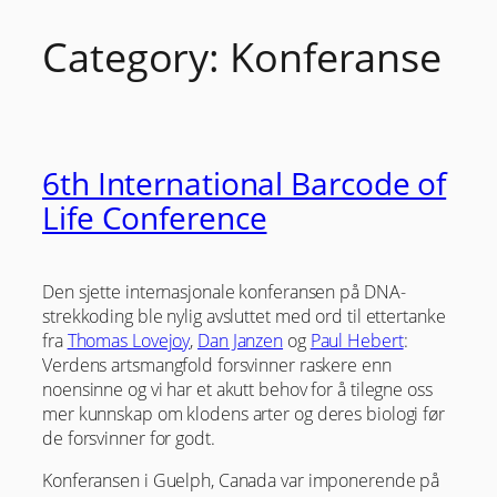
Category:
Konferanse
Skip
to
content
6th International Barcode of
Life Conference
Den sjette internasjonale konferansen på DNA-
strekkoding ble nylig avsluttet med ord til ettertanke
fra
Thomas Lovejoy
,
Dan Janzen
og
Paul Hebert
:
Verdens artsmangfold forsvinner raskere enn
noensinne og vi har et akutt behov for å tilegne oss
mer kunnskap om klodens arter og deres biologi før
de forsvinner for godt.
Konferansen i Guelph, Canada var imponerende på