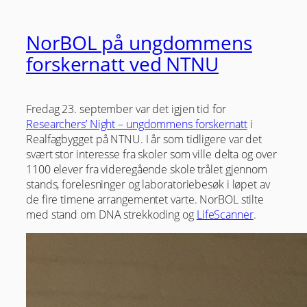
NorBOL på ungdommens
forskernatt ved NTNU
Fredag 23. september var det igjen tid for
Researchers’ Night – ungdommens forskernatt
i
Realfagbygget på NTNU. I år som tidligere var det
svært stor interesse fra skoler som ville delta og over
1100 elever fra videregående skole trålet gjennom
stands, forelesninger og laboratoriebesøk i løpet av
de fire timene arrangementet varte. NorBOL stilte
med stand om DNA strekkoding og
LifeScanner
.