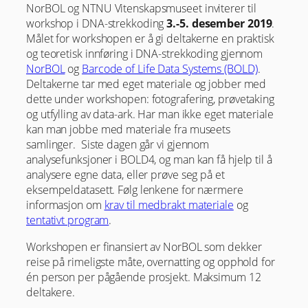
NorBOL og NTNU Vitenskapsmuseet inviterer til
workshop i DNA-strekkoding
3.-5. desember 2019
.
Målet for workshopen er å gi deltakerne en praktisk
og teoretisk innføring i DNA-strekkoding gjennom
NorBOL
og
Barcode of Life Data Systems (BOLD)
.
Deltakerne tar med eget materiale og jobber med
dette under workshopen: fotografering, prøvetaking
og utfylling av data-ark. Har man ikke eget materiale
kan man jobbe med materiale fra museets
samlinger. Siste dagen går vi gjennom
analysefunksjoner i BOLD4, og man kan få hjelp til å
analysere egne data, eller prøve seg på et
eksempeldatasett. Følg lenkene for nærmere
informasjon om
krav til medbrakt materiale
og
tentativt program
.
Workshopen er finansiert av NorBOL som dekker
reise på rimeligste måte, overnatting og opphold for
én person per pågående prosjekt. Maksimum 12
deltakere.