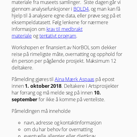
materiale fra museets samlinger. Siste dagen går vi
gjennom analysefunksjoner i
BOLD4
, og man kan få
hjelp til å analysere egne data, eller prøve seg på et
eksempeldatasett. Følg lenkene for nærmere
informasjon om
krav til medbrakt
materiale
og
tentativt program
.
Workshopen er finansiert av NorBOL som dekker
reise på rimeligste måte, overnatting og opphold for
én person per pågående prosjekt. Maksimum 12
deltakere.
Påmelding gjøres til
Aina Mærk Aspaas
på epost
innen
1. oktober 2018
. Deltakere i Artsprosjekter
har forrang og må melde seg på innen
10.
september
for ikke å komme på venteliste.
Påmeldingen må inneholde
navn, adresse og kontaktinformasjon
om du har behov for overnatting
eventuelle allergier eller diettkrav