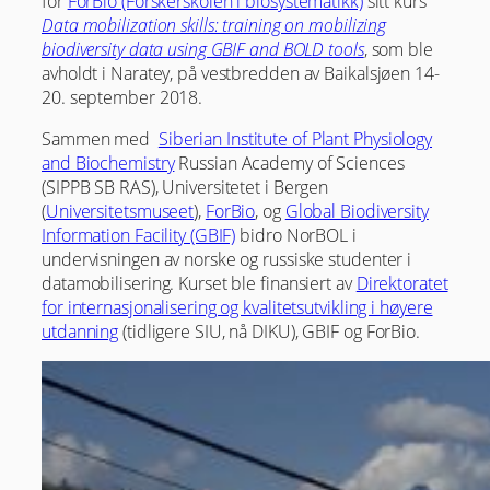
for
ForBio (Forskerskolen i biosystematikk)
sitt kurs
Data mobilization skills: training on mobilizing
biodiversity data using GBIF and BOLD tools
, som ble
avholdt i Naratey, på vestbredden av Baikalsjøen 14-
20. september 2018.
Sammen med
Siberian Institute of Plant Physiology
and Biochemistry
Russian Academy of Sciences
(SIPPB SB RAS), Universitetet i Bergen
(
Universitetsmuseet
),
ForBio
, og
Global Biodiversity
Information Facility (GBIF)
bidro NorBOL i
undervisningen av norske og russiske studenter i
datamobilisering. Kurset ble finansiert av
Direktoratet
for internasjonalisering og kvalitetsutvikling i høyere
utdanning
(tidligere SIU, nå DIKU), GBIF og ForBio.