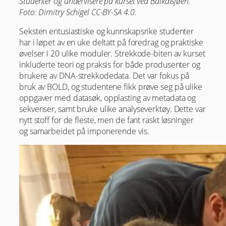
Studenter og undervisere på kurset ved Baikalsjøen.
Foto: Dimitry Schigel CC-BY-SA 4.0.
Seksten entusiastiske og kunnskapsrike studenter
har i løpet av en uke deltatt på foredrag og praktiske
øvelser i 20 ulike moduler. Strekkode-biten av kurset
inkluderte teori og praksis for både produsenter og
brukere av DNA-strekkodedata. Det var fokus på
bruk av BOLD, og studentene fikk prøve seg på ulike
oppgaver med datasøk, opplasting av metadata og
sekvenser, samt bruke ulike analyseverktøy. Dette var
nytt stoff for de fleste, men de fant raskt løsninger
og samarbeidet på imponerende vis.