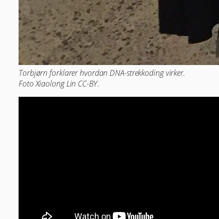
Torbjørn forklarer hvordan DNA-strekkoding virker.
Foto Xiaolong Lin CC-BY.