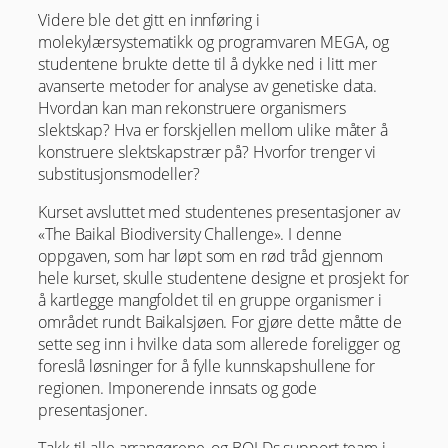
Videre ble det gitt en innføring i
molekylærsystematikk og programvaren MEGA, og
studentene brukte dette til å dykke ned i litt mer
avanserte metoder for analyse av genetiske data.
Hvordan kan man rekonstruere organismers
slektskap? Hva er forskjellen mellom ulike måter å
konstruere slektskapstrær på? Hvorfor trenger vi
substitusjonsmodeller?
Kurset avsluttet med studentenes presentasjoner av
«The Baikal Biodiversity Challenge». I denne
oppgaven, som har løpt som en rød tråd gjennom
hele kurset, skulle studentene designe et prosjekt for
å kartlegge mangfoldet til en gruppe organismer i
området rundt Baikalsjøen. For gjøre dette måtte de
sette seg inn i hvilke data som allerede foreligger og
foreslå løsninger for å fylle kunnskapshullene for
regionen. Imponerende innsats og gode
presentasjoner.