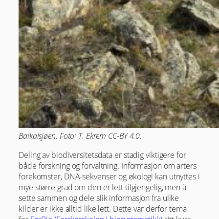
Baikalsjøen. Foto: T. Ekrem CC-BY 4.0.
Deling av biodiversitetsdata er stadig viktigere for
både forskning og forvaltning. Informasjon om arters
forekomster, DNA-sekvenser og økologi kan utnyttes i
mye større grad om den er lett tilgjengelig, men å
sette sammen og dele slik informasjon fra ulike
kilder er ikke alltid like lett. Dette var derfor tema