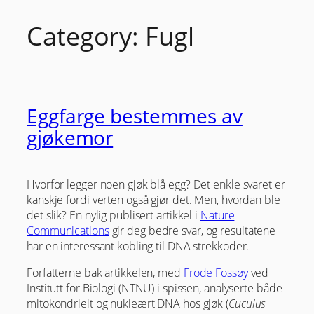
Category:
Fugl
Skip
to
content
Eggfarge bestemmes av
gjøkemor
Hvorfor legger noen gjøk blå egg? Det enkle svaret er
kanskje fordi verten også gjør det. Men, hvordan ble
det slik? En nylig publisert artikkel i
Nature
Communications
gir deg bedre svar, og resultatene
har en interessant kobling til DNA strekkoder.
Forfatterne bak artikkelen, med
Frode Fossøy
ved
Institutt for Biologi (NTNU) i spissen, analyserte både
mitokondrielt og nukleært DNA hos gjøk (
Cuculus