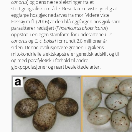
canorus
) og dens nære slektninger fra et
stort geografisk område. Resultatene viste tydelig at
eggfarge hos gjøk nedarves fra mor. Videre viste
Fossøy m.fl. (2016) at den blå eggfargen hos gjøk som
parasitterer rødstjert (
Phoenicurus phoenicurus
)
oppstod i en egen stamform for underartene
C. c.
canorus
og
C. c. bakeri
for rundt 2,6 millioner år
siden. Denne evolusjonære grenen i gjøkens
mitokondrielle slektskapstre er genetisk adskilt og til
og med parafyletisk i forhold til andre
gjøkpopulasjoner og nært beslektede arter.