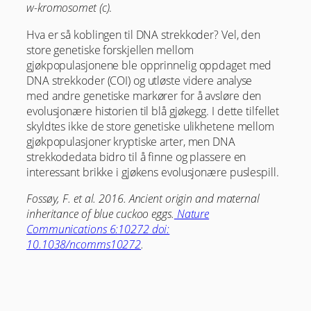
w-kromosomet (c)
.
Hva er så koblingen til DNA strekkoder? Vel, den
store genetiske forskjellen mellom
gjøkpopulasjonene ble opprinnelig oppdaget med
DNA strekkoder (COI) og utløste videre analyse
med andre genetiske markører for å avsløre den
evolusjonære historien til blå gjøkegg. I dette tilfellet
skyldtes ikke de store genetiske ulikhetene mellom
gjøkpopulasjoner kryptiske arter, men DNA
strekkodedata bidro til å finne og plassere en
interessant brikke i gjøkens evolusjonære puslespill.
Fossøy, F. et al. 2016. Ancient origin and maternal
inheritance of blue cuckoo eggs.
Nature
Communications 6:10272 doi:
10.1038/ncomms10272
.