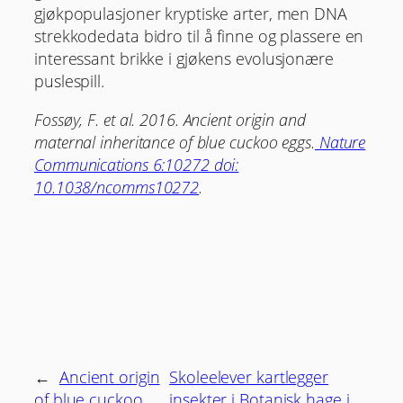
gjøkpopulasjoner kryptiske arter, men DNA
strekkodedata bidro til å finne og plassere en
interessant brikke i gjøkens evolusjonære
puslespill.
Fossøy, F. et al. 2016. Ancient origin and
maternal inheritance of blue cuckoo eggs.
Nature
Communications 6:10272 doi:
10.1038/ncomms10272
.
←
Ancient origin
Skoleelever kartlegger
of blue cuckoo
insekter i Botanisk hage i