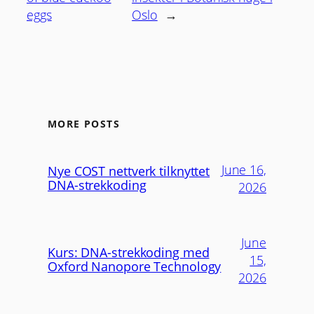
eggs
Oslo
→
MORE POSTS
June 16,
Nye COST nettverk tilknyttet
DNA-strekkoding
2026
June
Kurs: DNA-strekkoding med
15,
Oxford Nanopore Technology
2026