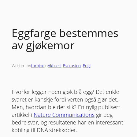
Skip
to
content
Eggfarge bestemmes
av gjøkemor
Written by
torbjoe
in
Aktuelt
, 
Evolusjon
, 
Fugl
Hvorfor legger noen gjøk blå egg? Det enkle
svaret er kanskje fordi verten også gjør det.
Men, hvordan ble det slik? En nylig publisert
artikkel i
Nature Communications
gir deg
bedre svar, og resultatene har en interessant
kobling til DNA strekkoder.