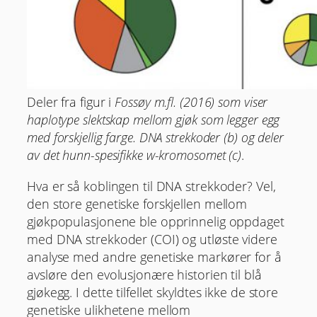
Deler fra figur i
Fossøy m.fl. (2016) som viser
haplotype slektskap mellom gjøk som legger egg
med forskjellig farge. DNA strekkoder (b) og deler
av det hunn-spesifikke w-kromosomet (c)
.
Hva er så koblingen til DNA strekkoder? Vel,
den store genetiske forskjellen mellom
gjøkpopulasjonene ble opprinnelig oppdaget
med DNA strekkoder (COI) og utløste videre
analyse med andre genetiske markører for å
avsløre den evolusjonære historien til blå
gjøkegg. I dette tilfellet skyldtes ikke de store
genetiske ulikhetene mellom