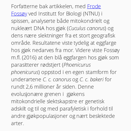
Forfatterne bak artikkelen, med
Frode
Fossøy
ved Institutt for Biologi (NTNU) i
spissen, analyserte både mitokondrielt og
nukleært DNA hos gjøk (
Cuculus canorus
) og
dens nære slektninger fra et stort geografisk
område. Resultatene viste tydelig at eggfarge
hos gjøk nedarves fra mor. Videre viste Fossøy
m.fl. (2016) at den blå eggfargen hos gjøk som
parasitterer rødstjert (
Phoenicurus
phoenicurus
) oppstod i en egen stamform for
underartene
C. c. canorus
og
C. c. bakeri
for
rundt 2,6 millioner år siden. Denne
evolusjonære grenen i gjøkens
mitokondrielle slektskapstre er genetisk
adskilt og til og med parafyletisk i forhold til
andre gjøkpopulasjoner og nært beslektede
arter.