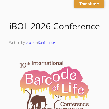
Translate »
Skip
to
content
iBOL 2026 Conference
Written by
torbjoe
in
Konferanse