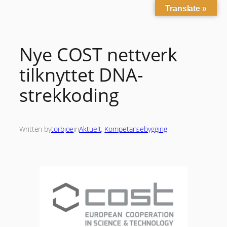
Translate »
Skip
to
content
Nye COST nettverk
tilknyttet DNA-
strekkoding
Written by
torbjoe
in
Aktuelt
, 
Kompetansebygging