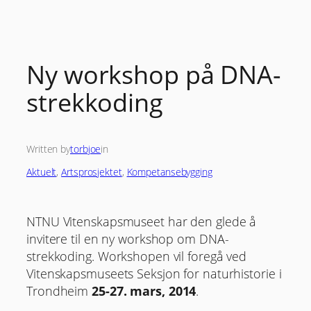
Skip
to
content
Ny workshop på DNA-
strekkoding
Written by
torbjoe
in
Aktuelt
, 
Artsprosjektet
, 
Kompetansebygging
NTNU Vitenskapsmuseet har den glede å
invitere til en ny workshop om DNA-
strekkoding. Workshopen vil foregå ved
Vitenskapsmuseets Seksjon for naturhistorie i
Trondheim
25-27. mars, 2014
.