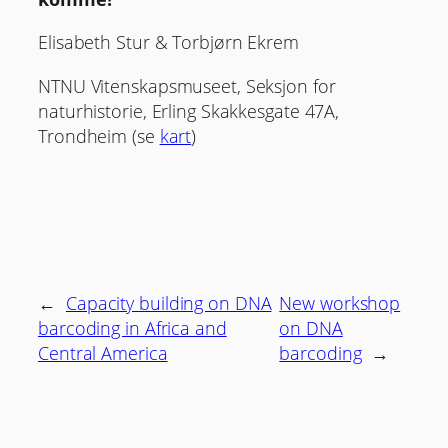
Elisabeth Stur & Torbjørn Ekrem
NTNU Vitenskapsmuseet, Seksjon for
naturhistorie, Erling Skakkesgate 47A,
Trondheim (se
kart
)
←
Capacity building on DNA
New workshop
barcoding in Africa and
on DNA
Central America
barcoding
→