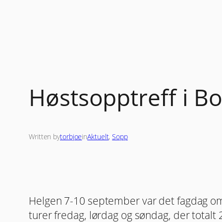
Skip
to
content
Høstsopptreff i B
Written by
torbjoe
in
Aktuelt
, 
Sopp
Helgen 7-10 september var det fagdag om
turer fredag, lørdag og søndag, der totalt 