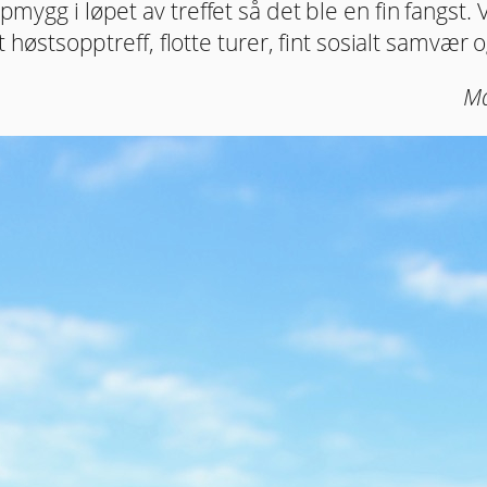
oppmygg i løpet av treffet så det ble en fin fangs
ott høstsopptreff, flotte turer, fint sosialt samvæ
Ma