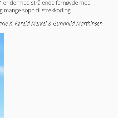
t. Vi er dermed strålende fornøyde med
r og mange sopp til strekkoding.
rie K. Føreid Merkel & Gunnhild Marthinsen