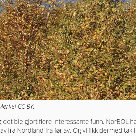
 Merkel CC-BY.
et ble gjort flere interessante funn. NorBOL had
v fra Nordland fra før av. Og vi fikk dermed tak i