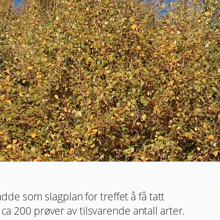
de som slagplan for treffet å få tatt
 ca 200 prøver av tilsvarende antall arter.